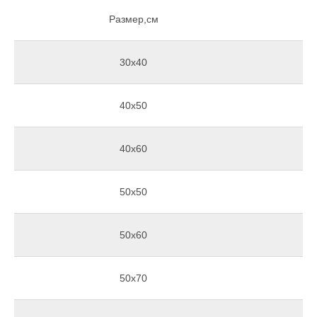
Размер,см
30х40
40х50
40х60
50х50
50х60
50х70